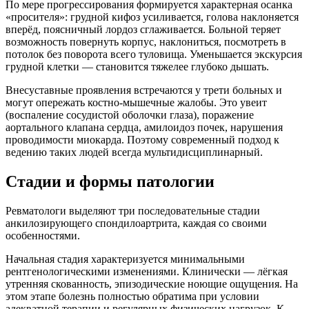
По мере прогрессирования формируется характерная осанка
«просителя»: грудной кифоз усиливается, голова наклоняется
вперёд, поясничный лордоз сглаживается. Больной теряет
возможность повернуть корпус, наклониться, посмотреть в
потолок без поворота всего туловища. Уменьшается экскурсия
грудной клетки — становится тяжелее глубоко дышать.
Внесуставные проявления встречаются у трети больных и
могут опережать костно-мышечные жалобы. Это увеит
(воспаление сосудистой оболочки глаза), поражение
аортального клапана сердца, амилоидоз почек, нарушения
проводимости миокарда. Поэтому современный подход к
ведению таких людей всегда мультидисциплинарный.
Стадии и формы патологии
Ревматологи выделяют три последовательные стадии
анкилозирующего спондилоартрита, каждая со своими
особенностями.
Начальная стадия характеризуется минимальными
рентгенологическими изменениями. Клинически — лёгкая
утренняя скованность, эпизодические ноющие ощущения. На
этом этапе болезнь полностью обратима при условии
адекватной терапии и регулярных физических нагрузок. К