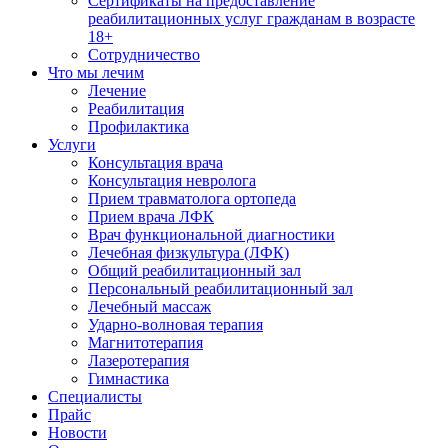
Сертификаты на предоставление
реабилитационных услуг гражданам в возрасте
18+
Сотрудничество
Что мы лечим
Лечение
Реабилитация
Профилактика
Услуги
Консультация врача
Консультация невролога
Прием травматолога ортопеда
Прием врача ЛФК
Врач функциональной диагностики
Лечебная физкультура (ЛФК)
Общий реабилитационный зал
Персональный реабилитационный зал
Лечебный массаж
Ударно-волновая терапия
Магнитотерапия
Лазеротерапия
Гимнастика
Специалисты
Прайс
Новости