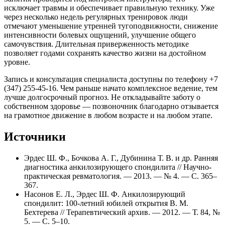
исключает травмы и обеспечивает правильную технику. Уже
через несколько недель регулярных тренировок люди
отмечают уменьшение утренней тугоподвижности, снижение
интенсивности болевых ощущений, улучшение общего
самочувствия. Длительная приверженность методике
позволяет годами сохранять качество жизни на достойном
уровне.
Запись и консультация специалиста доступны по телефону +7
(347) 255-45-16. Чем раньше начато комплексное ведение, тем
лучше долгосрочный прогноз. Не откладывайте заботу о
собственном здоровье — позвоночник благодарно отзывается
на грамотное движение в любом возрасте и на любом этапе.
Источники
Эрдес Ш. Ф., Бочкова А. Г., Дубинина Т. В. и др. Ранняя
диагностика анкилозирующего спондилита // Научно-
практическая ревматология. — 2013. — № 4. — С. 365–
367.
Насонов Е. Л., Эрдес Ш. Ф. Анкилозирующий
спондилит: 100-летний юбилей открытия В. М.
Бехтерева // Терапевтический архив. — 2012. — Т. 84, №
5. — С. 5–10.