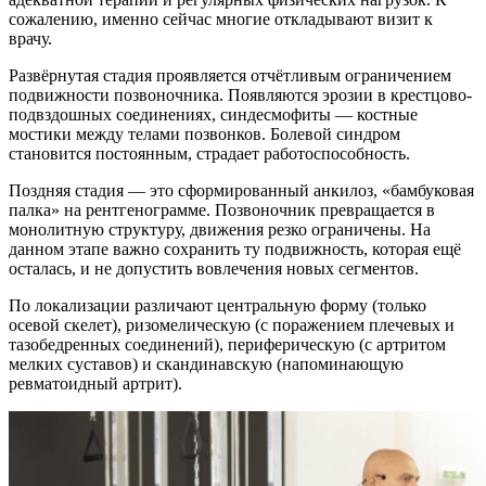
сожалению, именно сейчас многие откладывают визит к
врачу.
Развёрнутая стадия проявляется отчётливым ограничением
подвижности позвоночника. Появляются эрозии в крестцово-
подвздошных соединениях, синдесмофиты — костные
мостики между телами позвонков. Болевой синдром
становится постоянным, страдает работоспособность.
Поздняя стадия — это сформированный анкилоз, «бамбуковая
палка» на рентгенограмме. Позвоночник превращается в
монолитную структуру, движения резко ограничены. На
данном этапе важно сохранить ту подвижность, которая ещё
осталась, и не допустить вовлечения новых сегментов.
По локализации различают центральную форму (только
осевой скелет), ризомелическую (с поражением плечевых и
тазобедренных соединений), периферическую (с артритом
мелких суставов) и скандинавскую (напоминающую
ревматоидный артрит).