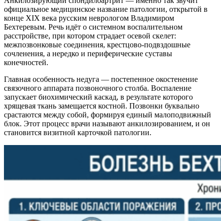
Анкилозирующий спондилоартрит — именно так звучит
официальное медицинское название патологии, открытой в
конце XIX века русским неврологом Владимиром
Бехтеревым. Речь идёт о системном воспалительном
расстройстве, при котором страдает осевой скелет:
межпозвонковые соединения, крестцово-подвздошные
сочленения, а нередко и периферические суставы
конечностей.
Главная особенность недуга — постепенное окостенение
связочного аппарата позвоночного столба. Воспаление
запускает биохимический каскад, в результате которого
хрящевая ткань замещается костной. Позвонки буквально
срастаются между собой, формируя единый малоподвижный
блок. Этот процесс врачи называют анкилозированием, и он
становится визитной карточкой патологии.