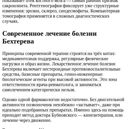
показывает отёк костного мозга — самый ранний признак
сакроилиита. Рентгенография фиксирует уже структурные
изменения: эрозии, склероз, синдесмофиты. Компьютерная
томография применяется в сложных диагностических
случаях.
Современное лечение болезни
Бехтерева
Принципы современной терапии строятся на трёх китах:
медикаментозная поддержка, регулярные физические
нагрузки и образ жизни. Лекарственное лечение болезни
Бехтерева включает нестероидные противовоспалительные
средства, базисные препараты, генно-инженерные
биологические агенты при высокой активности. Это зона
ответственности врача-ревматолога, и заниматься
самолечением категорически нельзя.
Однако одной фармакологии недостаточно. Без двигательной
активности позвоночник неизбежно «застывает», даже при
идеально подобранных препаратах. Именно здесь на помощь
приходит метод доктора Бубновского — кинезитерапия, или
лечение через движение.