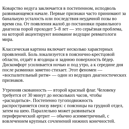
Коварство недуга заключается в постепенном, исподволь
развивающемся начале. Первые признаки часто принимают за
банальную усталость или последствия неудачной позы во
время сна. От появления жалоб до постановки правильного
диагноза порой проходит 5–8 лет — это серьёзная проблема,
на которой акцентируют внимание ведущие ревматологи
мира.
Классическая картина включает несколько характерных
проявлений. Боль локализуется в пояснично-крестцовой
области, отдаёт в ягодицы и заднюю поверхность бёдер.
Дискомфорт усиливается ночью и под утро, а к середине дня
после разминки заметно стихает. Этот феномен —
«воспалительный ритм» — один из ведущих диагностических
признаков.
Утренняя скованность — второй красный флаг. Человеку
требуется от 30 минут до нескольких часов, чтобы
«расходиться». Постепенно тугоподвижность
распространяется снизу вверх: с поясницы на грудной отдел,
затем на шею. Параллельно может развиваться
периферический артрит — обычно асимметричный, с
вовлечением крупных сочленений нижних конечностей.