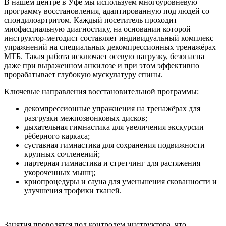
В нашем центре в Уфе мы используем многоуровневую
программу восстановления, адаптированную под людей со
спондилоартритом. Каждый посетитель проходит
миофасциальную диагностику, на основании которой
инструктор-методист составляет индивидуальный комплекс
упражнений на специальных декомпрессионных тренажёрах
МТБ. Такая работа исключает осевую нагрузку, безопасна
даже при выраженном анкилозе и при этом эффективно
прорабатывает глубокую мускулатуру спины.
Ключевые направления восстановительной программы:
декомпрессионные упражнения на тренажёрах для
разгрузки межпозвонковых дисков;
дыхательная гимнастика для увеличения экскурсии
рёберного каркаса;
суставная гимнастика для сохранения подвижности
крупных сочленений;
партерная гимнастика и стретчинг для растяжения
укороченных мышц;
криопроцедуры и сауна для уменьшения скованности и
улучшения трофики тканей.
Занятия проводятся под контролем инструктора, что