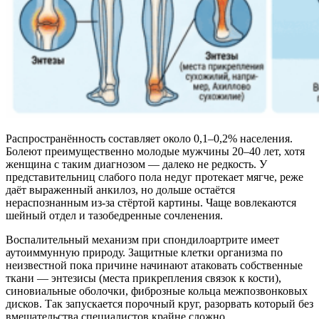
Распространённость составляет около 0,1–0,2% населения.
Болеют преимущественно молодые мужчины 20–40 лет, хотя
женщина с таким диагнозом — далеко не редкость. У
представительниц слабого пола недуг протекает мягче, реже
даёт выраженный анкилоз, но дольше остаётся
нераспознанным из-за стёртой картины. Чаще вовлекаются
шейный отдел и тазобедренные сочленения.
Воспалительный механизм при спондилоартрите имеет
аутоиммунную природу. Защитные клетки организма по
неизвестной пока причине начинают атаковать собственные
ткани — энтезисы (места прикрепления связок к кости),
синовиальные оболочки, фиброзные кольца межпозвонковых
дисков. Так запускается порочный круг, разорвать который без
вмешательства специалистов крайне сложно.