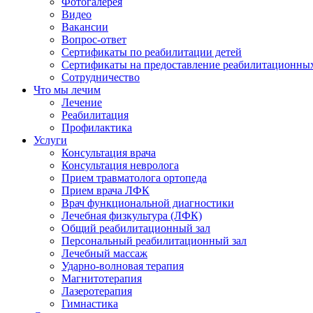
Фотогалерея
Видео
Вакансии
Вопрос-ответ
Сертификаты по реабилитации детей
Сертификаты на предоставление реабилитационных 
Сотрудничество
Что мы лечим
Лечение
Реабилитация
Профилактика
Услуги
Консультация врача
Консультация невролога
Прием травматолога ортопеда
Прием врача ЛФК
Врач функциональной диагностики
Лечебная физкультура (ЛФК)
Общий реабилитационный зал
Персональный реабилитационный зал
Лечебный массаж
Ударно-волновая терапия
Магнитотерапия
Лазеротерапия
Гимнастика