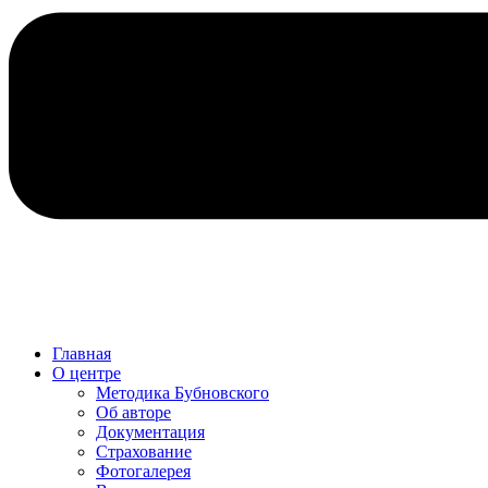
Главная
О центре
Методика Бубновского
Об авторе
Документация
Страхование
Фотогалерея