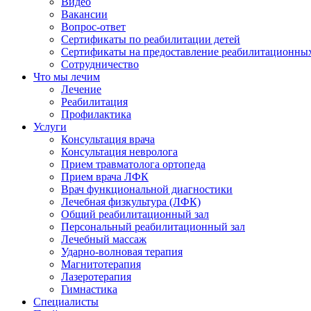
Видео
Вакансии
Вопрос-ответ
Сертификаты по реабилитации детей
Сертификаты на предоставление реабилитационных 
Сотрудничество
Что мы лечим
Лечение
Реабилитация
Профилактика
Услуги
Консультация врача
Консультация невролога
Прием травматолога ортопеда
Прием врача ЛФК
Врач функциональной диагностики
Лечебная физкультура (ЛФК)
Общий реабилитационный зал
Персональный реабилитационный зал
Лечебный массаж
Ударно-волновая терапия
Магнитотерапия
Лазеротерапия
Гимнастика
Специалисты