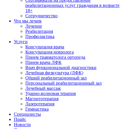
Сертификаты на предоставление
реабилитационных услуг гражданам в возрасте
18+
Сотрудничество
Что мы лечим
Лечение
Реабилитация
Профилактика
Услуги
Консультация врача
Консультация невролога
Прием травматолога ортопеда
Прием врача ЛФК
Врач функциональной диагностики
Лечебная физкультура (ЛФК)
Общий реабилитационный зал
Персональный реабилитационный зал
Лечебный массаж
Ударно-волновая терапия
Магнитотерапия
Лазеротерапия
Гимнастика
Специалисты
Прайс
Новости